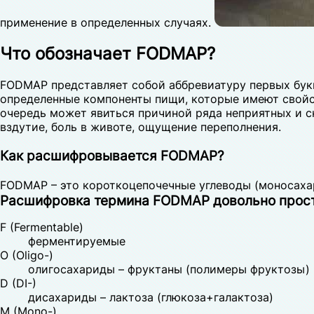
применение в определенных случаях.
Что обозначает FODMAP?
FODMAP представляет собой аббревиатуру первых бук
определенные компоненты пищи, которые имеют свойст
очередь может явиться причиной ряда неприятных и 
вздутие, боль в животе, ощущение переполнения.
Как расшифровывается FODMAP?
FODMAP – это короткоцепочечные углеводы (моносахар
Расшифровка термина FODMAP довольно прост
F (Fermentable)
ферментируемые
O (Oligo-)
олигосахариды – фруктаны (полимеры фруктозы) и
D (DI-)
дисахариды – лактоза (глюкоза+галактоза)
M (Mono-)