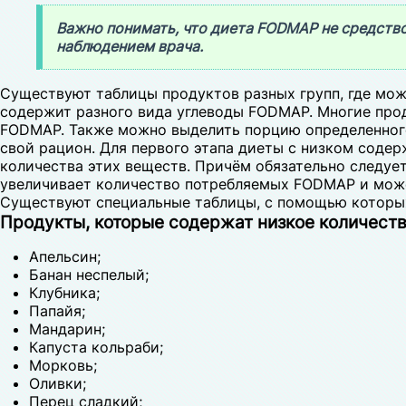
Важно понимать, что диета FODMAP не средство 
наблюдением врача.
Существуют таблицы продуктов разных групп, где мож
содержит разного вида углеводы FODMAP. Многие прод
FODMAP. Также можно выделить порцию определенног
свой рацион. Для первого этапа диеты с низком соде
количества этих веществ. Причём обязательно следуе
увеличивает количество потребляемых FODMAP и може
Существуют специальные таблицы, с помощью которы
Продукты, которые содержат низкое количест
Апельсин;
Банан неспелый;
Клубника;
Папайя;
Мандарин;
Капуста кольраби;
Морковь;
Оливки;
Перец сладкий;