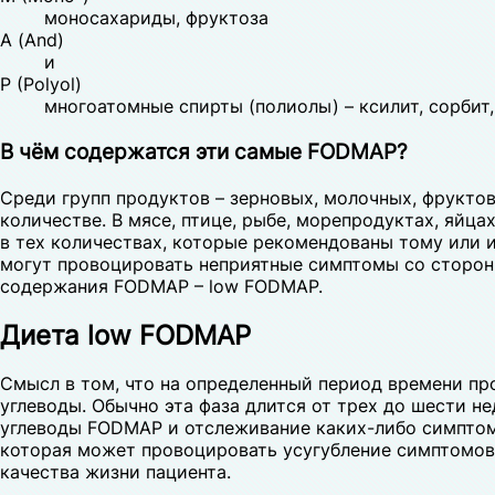
моносахариды, фруктоза
A (And)
и
P (Polyol)
многоатомные спирты (полиолы) – ксилит, сорбит,
В чём содержатся эти самые FODMAP?
Среди групп продуктов – зерновых, молочных, фрукто
количестве. В мясе, птице, рыбе, морепродуктах, яй
в тех количествах, которые рекомендованы тому или 
могут провоцировать неприятные симптомы со сторон
содержания FODMAP – low FODMAP.
Диета low FODMAP
Смысл в том, что на определенный период времени пр
углеводы. Обычно эта фаза длится от трех до шести 
углеводы FODMAP и отслеживание каких-либо симптомо
которая может провоцировать усугубление симптомов 
качества жизни пациента.