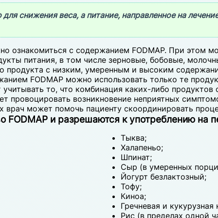
для снижения веса, а питание, направленное на лечени
но ознакомиться с содержанием FODMAP. При этом мож
укты питания, в том числе зерновые, бобовые, молоч
о продукта с низким, умеренным и высоким содержан
ржанием FODMAP можно использовать только те продук
т учитывать то, что комбинация каких-либо продуктов
т провоцировать возникновение неприятных симптомо
х врач может помочь пациенту скоординировать проц
во FODMAP и разрешаются к употреблению на п
Тыква;
Халапеньо;
Шпинат;
Сыр (в умеренных порци
Йогурт безлактозный;
Тофу;
Киноа;
Гречневая и кукурузная 
Рис (в пределах одной ч