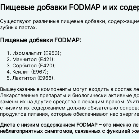
Пищевые добавки FODMAP и их соде
Существуют различные пищевые добавки, содержащие 
зубных пастах.
Пищевые добавки FODMAP:
Изомальтит (Е953);
Маннитол (Е421);
Сорбитол (Е420);
Ксилит (Е967);
Лактитол (Е966).
Вышеуказанные компоненты могут входить в состав л
Лекарственные препараты и биологически активные д
замены их на другие средства с лечащим врачом. Уч
с низким их содержанием должно обязательно сопров
продуктов питания, которые обеспечивают нас энергие
Диета с низким содержанием FODMAP – это именно леч
неблагоприятных симптомов, связанных с функцией же