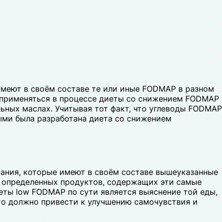
имеют в своём составе те или иные FODMAP в разном
т применяться в процессе диеты со снижением FODMAP
ьных маслах. Учитывая тот факт, что углеводы FODMAP
ыми была разработана диета со снижением
тания, которые имеют в своём составе вышеуказанные
е определенных продуктов, содержащих эти самые
еты low FODMAP по сути является выяснение той еды,
то должно привести к улучшению самочувствия и