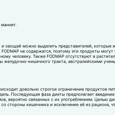
 маннит.
в и овощей можно выделить представителей, которые 
цах FODMAP не содержатся, поэтому эти продукты могу
иному человеку. Также FODMAP отсутствуют в растител
ы желудочно-кишечного тракта, австралийскими учен
оисходит довольно строгое ограничение продуктов пи
недель. Последующая фаза диеты предполагает введени
в, вероятно связанных с их употреблением. Целью ди
со стороны кишечника и исключение её из рациона, ч