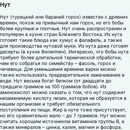
Нут
Нут (турецкий или бараний горох) известен с древних
времен, похож на привычный нам горох, но его бобы
более крупные и плотные. Нут очень распространен и
популярен в кухне стран Ближнего Востока. Из нута
готовят такие блюда как хумус и фалафель, а также
для производства нутовой муки. Из нута даже готовят
десерты (в кухне Филиппин). Интересно, что бобы нута
требуют более длительной термической обработки,
чем его собратья по семейству – фасоль, горох и
чечевица. Для уменьшения времени варки можно
также использовать предварительное замачивание в
воде. Нут весьма богат белком (от двадцати до
тридцати граммов на 100 граммов бобов). Из
аминокислот можно сказать о том, что нут содержит
незаменимую кислоту лизин, которая не образуется в
нашем организме и требует обязательного
поступления из пищи. Жир в нуте тоже присутствует,
но его сравнительно мало – до 7 граммов. Нут можно
считать хорошим источником витаминов группы В, а
также минералов – цинка, калия, магния и фосфора.