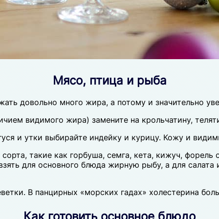
Мясо, птица и рыба
жать довольно много жира, а потому и значительно ув
ичием видимого жира) замените на крольчатину, теляти
уся и утки выбирайте индейку и курицу. Кожу и видим
сорта, такие как горбуша, семга, кета, кижуч, форель
зять для основного блюда жирную рыбу, а для салата 
ветки. В панцирных «морских гадах» холестерина боль
Как готовить основное блюдо