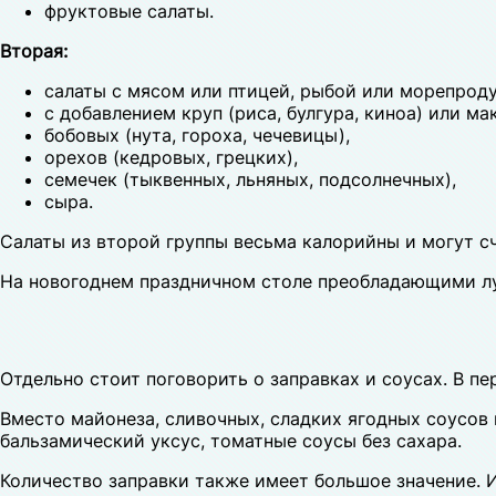
фруктовые салаты.
Вторая:
салаты с мясом или птицей, рыбой или морепрод
с добавлением круп (риса, булгура, киноа) или ма
бобовых (нута, гороха, чечевицы),
орехов (кедровых, грецких),
семечек (тыквенных, льняных, подсолнечных),
сыра.
Салаты из второй группы весьма калорийны и могут с
На новогоднем праздничном столе преобладающими лу
Отдельно стоит поговорить о заправках и соусах. В п
Вместо майонеза, сливочных, сладких ягодных соусов
бальзамический уксус, томатные соусы без сахара.
Количество заправки также имеет большое значение. И